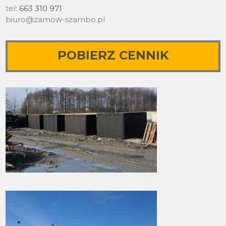
tel:
663 310 971
biuro@zamow-szambo.pl
POBIERZ CENNIK