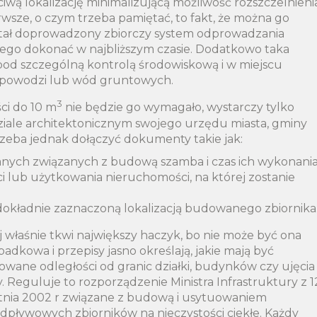
iwą lokalizację minimalizującą możliwość rozszczelnieni
rwsze, o czym trzeba pamiętać, to fakt, że można go
został doprowadzony zbiorczy system odprowadzania
ę tego dokonać w najbliższym czasie. Dodatkowo taka
 pod szczególną kontrolą środowiskową i w miejscu
a powodzi lub wód gruntowych.
3
ci do 10 m
nie będzie go wymagało, wystarczy tylko
ziale architektonicznym swojego urzędu miasta, gminy
rzeba jednak dołączyć dokumenty takie jak:
anych związanych z budową szamba i czas ich wykonania
lub użytkowania nieruchomości, na której zostanie
 dokładnie zaznaczoną lokalizacją budowanego zbiornika
j właśnie tkwi największy haczyk, bo nie może być ona
adkowa i przepisy jasno określają, jakie mają być
owane odległości od granic działki, budynków czy ujęcia
. Reguluje to rozporządzenie Ministra Infrastruktury z 1
tnia 2002 r związane z budową i usytuowaniem
dpływowych zbiorników na nieczystości ciekłe. Każdy