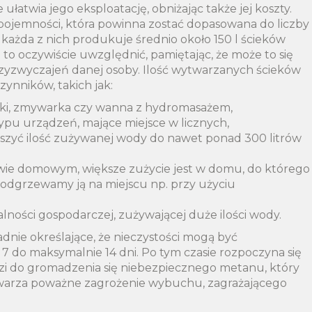
łatwia jego eksploatację, obniżając także jej koszty.
 pojemności, która powinna zostać dopasowana do liczby
każda z nich produkuje średnio około 150 l ścieków
 to oczywiście uwzględnić, pamiętając, że może to się
zyzwyczajeń danej osoby. Ilość wytwarzanych ścieków
ynników, takich jak:
nki, zmywarka czy wanna z hydromasażem,
typu urządzeń, mające miejsce w licznych,
szyć ilość zużywanej wody do nawet ponad 300 litrów
ie domowym, większe zużycie jest w domu, do którego
i podgrzewamy ją na miejscu np. przy użyciu
lności gospodarczej, zużywającej duże ilości wody.
adnie określające, że nieczystości mogą być
 do maksymalnie 14 dni. Po tym czasie rozpoczyna się
dzi do gromadzenia się niebezpiecznego metanu, który
e stwarza poważne zagrożenie wybuchu, zagrażającego