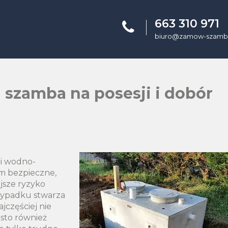
663 310 971
biuro@zamow-szambo
 szamba na posesji i dobór
ji wodno-
im bezpieczne,
jsze ryzyko
zypadku stwarza
jczęściej nie
ęsto również