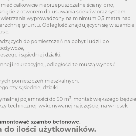
 mieć całkowicie nieprzepuszczalne ściany, dno,
nięcie z otworem do usuwania ścieków oraz system
wietrzania wyprowadzony na minimum 0,5 metra nad
erzchnię gruntu. Odległość znajdujących się w szambie
sić:
adzących do pomieszczeń na pobyt ludzi i do
pożywcze,
szego i sąsiedniej działki.
nej i rekreacyjnej, odległości te muszą wynosić
znych pomieszczeń mieszkalnych,
ego czy sąsiedniej działki.
3
symalnej pojemności do 50 m
, montaż większego będzi
yzy technicznej, wykonywanej najczęściej na wniosek
 zamontować szambo betonowe.
 do ilości użytkowników.