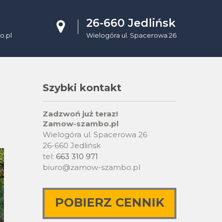
26-660 Jedlińsk
.pl
Wielogóra ul. Spacerowa 26
Szybki kontakt
Zadzwoń już teraz!
Zamow-szambo.pl
Wielogóra ul. Spacerowa 26
26-660 Jedlińsk
tel:
663 310 971
biuro@zamow-szambo.pl
POBIERZ CENNIK