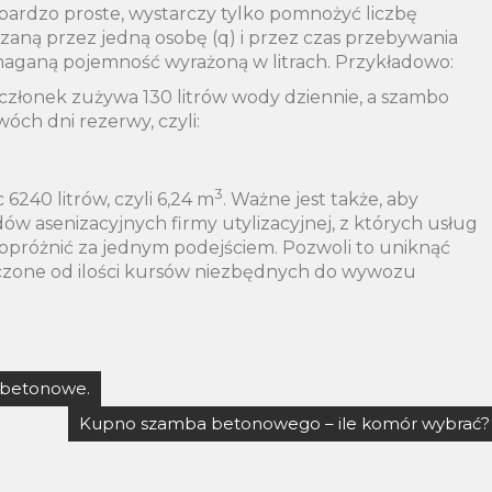
bardzo proste, wystarczy tylko pomnożyć liczbę
aną przez jedną osobę (q) i przez czas przebywania
maganą pojemność wyrażoną w litrach. Przykładowo:
j członek zużywa 130 litrów wody dziennie, a szambo
óch dni rezerwy, czyli:
3
240 litrów, czyli 6,24 m
. Ważne jest także, aby
w asenizacyjnych firmy utylizacyjnej, z których usług
ę opróżnić za jednym podejściem. Pozwoli to uniknąć
iczone od ilości kursów niezbędnych do wywozu
 betonowe.
Kupno szamba betonowego – ile komór wybrać?