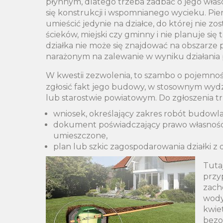
płynnym, dlatego trzeba zadbać o jego właśc
się konstrukcji i wspomnianego wycieku. Pie
umieścić jedynie na działce, do której nie 
ścieków, miejski czy gminny i nie planuje si
działka nie może się znajdować na obszarze
narażonym na zalewanie w wyniku działani
W kwestii zezwolenia, to szambo o pojemnoś
zgłosić fakt jego budowy, w stosownym wyd
lub starostwie powiatowym. Do zgłoszenia t
wniosek, określający zakres robót budowl
dokument poświadczający prawo własności 
umieszczone,
plan lub szkic zagospodarowania działki z
Tuta
przyp
zach
wody
kwie
bezo