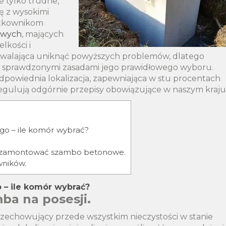
e tylko trudne,
ię z wysokimi
żytkownikom
owych
, mających
lkości i
ozwalająca uniknąć powyższych problemów, dlatego
ma sprawdzonymi zasadami jego prawidłowego wyboru.
 odpowiednia lokalizacja, zapewniająca w stu procentach
regulują odgórnie przepisy obowiązujące w naszym kraju
go – ile komór wybrać?
 i zamontować szambo betonowe.
wników.
– ile komór wybrać?
ba na posesji.
zechowujący przede wszystkim nieczystości w stanie