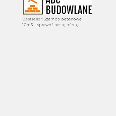
Bestseller:
Szambo betonowe
10m3
– sprawdź naszą ofertę
e