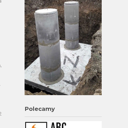
a
,
.
Polecamy
2