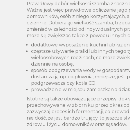
Prawidłowy dobór wielkości szamba znacznie u
Ważne jest więc prawidłowe obliczenie jego
domowników, osób z niego korzystających, a 
dziennie. Dobierając wielkość szamba, trzeba
zmieniać w zależności od indywidualnych pr
może się zwiększać także z powodu innych cz
dodatkowe wyposażenie kuchni lub łazie
częstsze używanie pralki lub innych tego 
wieloosobowych rodzinach, co może zwięk
dziennie na osobę,
sposób podgrzewania wody w gospodarstw
dostarcza ją np. ciepłownia, mniejsze, jeśl
podgrzewacza czy kotła CO,
prowadzenie w miejscu zamieszkania działa
Istotne są także obowiązujące przepisy, dokł
przechowywane w zbiorniku przez okres od 7
zazwyczaj proces ich fermentacji, co prowa
nie dość, że jest bardzo trujący, to jeszcz
zdrowiu i życiu domowników oraz sąsiadów.