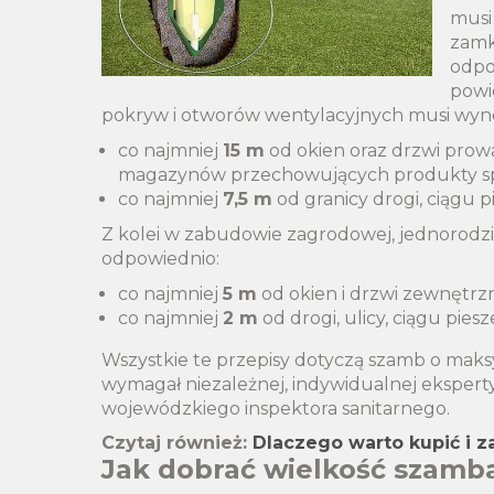
musi
zamk
odpo
powi
pokryw i otworów wentylacyjnych musi wyno
co najmniej
15 m
od okien oraz drzwi prow
magazynów przechowujących produkty s
co najmniej
7,5 m
od granicy drogi, ciągu pie
Z kolei w zabudowie zagrodowej, jednorodzin
odpowiednio:
co najmniej
5 m
od okien i drzwi zewnętr
co najmniej
2 m
od drogi, ulicy, ciągu piesz
Wszystkie te przepisy dotyczą szamb o mak
wymagał niezależnej, indywidualnej ekspert
wojewódzkiego inspektora sanitarnego.
Czytaj również:
Dlaczego warto kupić i
Jak dobrać wielkość szamba