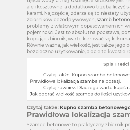
ujęcia wody pitnej. Usunięcie skutków jest ni
ale i kosztowne, a dodatkowo trzeba liczyć s
karami. Najczęściej zdarza się to niestety u
zbiorników bezodpływowych,
szamb beton
problemy z właściwym dopasowaniem ich wie
pojemności. Jest to absolutna podstawa, p
kupując zbiornik, warto kierować się kilko
Równie ważna, jak wielkość, jest także jego
bezpieczne użytkowanie, a obie te kwestie 
Spis Treści
Czytaj także: Kupno szamba betonowe
Prawidłowa lokalizacja szamba na posesji.
Czytaj również: Dlaczego warto kupić
Jak dobrać wielkość szamba do ilości użytko
Czytaj także:
Kupno szamba betonowego 
Prawidłowa lokalizacja szam
Szambo betonowe to praktyczny zbiornik pr