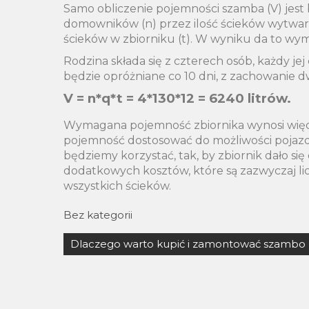
Samo obliczenie pojemności szamba (V) jest 
domowników (n) przez ilość ścieków wytwarz
ścieków w zbiorniku (t). W wyniku da to wy
Rodzina składa się z czterech osób, każdy je
będzie opróżniane co 10 dni, z zachowanie dw
V = n*q*t = 4*130*12 = 6240 litrów.
Wymagana pojemność zbiornika wynosi więc 6
pojemność dostosować do możliwości pojazdó
będziemy korzystać, tak, by zbiornik dało si
dodatkowych kosztów, które są zazwyczaj l
wszystkich ścieków.
Bez kategorii
Nawigacja
Dlaczego warto kupić i zamontować szambo
wpisu