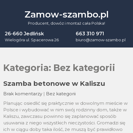
Skip
to
Zamow-szambo.pl
content
Producent, dowóz i montaż cała Polska!
26-660 Jedlińsk
663 310 971
Wielogóra ul. Spacerowa 26
biuro@zamow-szambo.pl
Kategoria:
Bez kategorii
Szamba betonowe w Kaliszu
Brak komentarzy
|
Bez kategorii
Planując osiedlić się praktycznie w dowolnym mieście w
Polsce i wybudować w nim swój rodzinny dom, także w
Kaliszu, zawczasu powinno się zaplanować sposób
usuwania z niego wszystkich nieczystości. Gromadzi się
ich w ciągu doby taka ilość, że muszą być prawidłowo