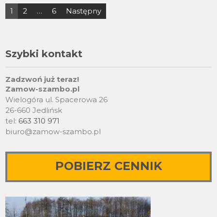
Stronicowanie
1
2
…
6
Następny
wpisów
Szybki kontakt
Zadzwoń już teraz!
Zamow-szambo.pl
Wielogóra ul. Spacerowa 26
26-660 Jedlińsk
tel:
663 310 971
biuro@zamow-szambo.pl
POBIERZ CENNIK