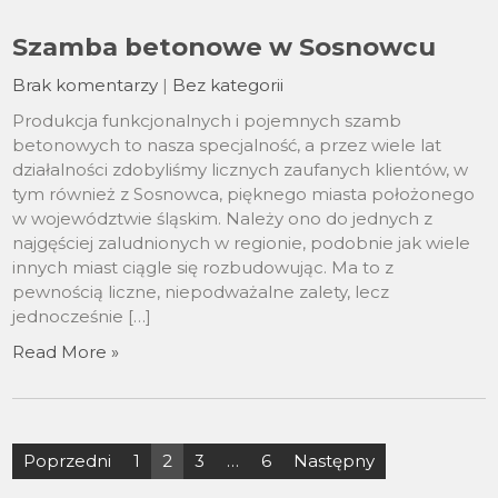
Szamba betonowe w Sosnowcu
Brak komentarzy
|
Bez kategorii
Produkcja funkcjonalnych i pojemnych szamb
betonowych to nasza specjalność, a przez wiele lat
działalności zdobyliśmy licznych zaufanych klientów, w
tym również z Sosnowca, pięknego miasta położonego
w województwie śląskim. Należy ono do jednych z
najgęściej zaludnionych w regionie, podobnie jak wiele
innych miast ciągle się rozbudowując. Ma to z
pewnością liczne, niepodważalne zalety, lecz
jednocześnie […]
Read More »
Stronicowanie
Poprzedni
1
2
3
…
6
Następny
wpisów