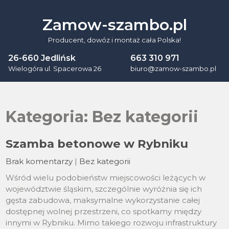
Skip
to
Zamow-szambo.pl
content
Producent, dowóz i montaż cała Polska!
26-660 Jedlińsk
663 310 971
Wielogóra ul. Spacerowa 26
biuro@zamow-szambo.pl
Kategoria:
Bez kategorii
Szamba betonowe w Rybniku
Brak komentarzy
|
Bez kategorii
Wśród wielu podobieństw miejscowości leżących w
województwie śląskim, szczególnie wyróżnia się ich
gęsta zabudowa, maksymalne wykorzystanie całej
dostępnej wolnej przestrzeni, co spotkamy między
innymi w Rybniku. Mimo takiego rozwoju infrastruktury