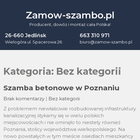
Skip
to
Zamow-szambo.pl
content
Producent, dowóz i montaż cała Polska!
26-660 Jedlińsk
663 310 971
Wielogóra ul. Spacerowa 26
biuro@zamow-szambo.pl
Kategoria:
Bez kategorii
Szamba betonowe w Poznaniu
Brak komentarzy
|
Bez kategorii
Z problemem niewłaściwie rozbudowanej infrastruktury
kanalizacyjnej stykamy się w wielu polskich
miejscowościach i nie ominęło to niestety również
Poznania, stolicy województwa wielkopolskiego. Na
nowo powstałych w tym mieście osiedlach mieszkańcy