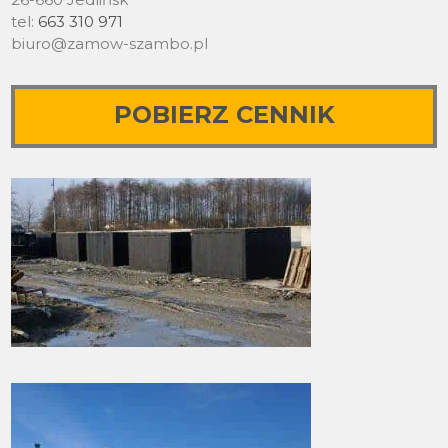
tel:
663 310 971
biuro@zamow-szambo.pl
POBIERZ CENNIK