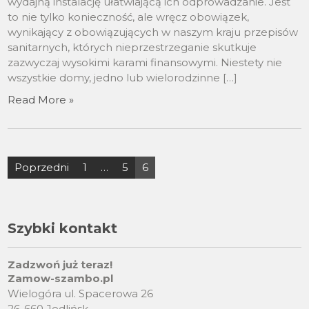
wydajną instalację ułatwiającą ich odprowadzanie. Jest
to nie tylko konieczność, ale wręcz obowiązek,
wynikający z obowiązujących w naszym kraju przepisów
sanitarnych, których nieprzestrzeganie skutkuje
zazwyczaj wysokimi karami finansowymi. Niestety nie
wszystkie domy, jedno lub wielorodzinne […]
Read More »
Stronicowanie
Poprzedni
1
…
5
6
wpisów
Szybki kontakt
Zadzwoń już teraz!
Zamow-szambo.pl
Wielogóra ul. Spacerowa 26
26-660 Jedlińsk