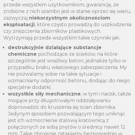
przede wszystkim użytkownikom, gwarancję, że
zrobione z nich szambo jest w stanie oprzeć się wielu,
zazwyczaj
niekorzystnym okolicznościom
eksploatacji
, które często prowadzą do uszkodzenia
czy zniszczenia zbiorników plastikowych.
Wytrzymają przede wszystkim takie czynniki jak:
destrukcyjnie działające substancje
chemiczne
pochodzące ze ścieków, na które
szczególnie jest wrażliwy beton, jednakże tylko w
przypadku braku właściwego zabezpieczenia. My
nie pozwalamy sobie na takie sytuacje i
wzmacniamy odporność betonu, dodając do niego
specjalne dodatki;
wszystkie siły mechaniczne
, w tym i nacisk, także
mogące przy długotrwałym oddziaływaniu
doprowadzić do kruszenia się ścian zbiornika.
Jedynym sposobem pozwalającym tego uniknąć
jest ich wzmocnienie stalową kratownicą z
połączonych ze sobą prętów o średnicy nawet 12
mm. Takie zbrojenie zatapiamy bezpośrednio w