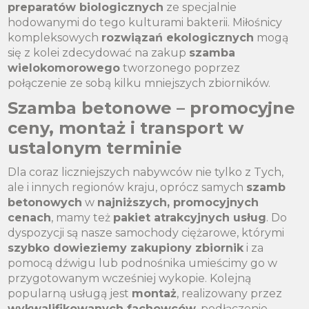
preparatów biologicznych
ze specjalnie
hodowanymi do tego kulturami bakterii. Miłośnicy
kompleksowych
rozwiązań ekologicznych
mogą
się z kolei zdecydować na zakup
szamba
wielokomorowego
tworzonego poprzez
połączenie ze sobą kilku mniejszych zbiorników.
Szamba betonowe – promocyjne
ceny, montaż i transport w
ustalonym terminie
Dla coraz liczniejszych nabywców nie tylko z Tych,
ale i innych regionów kraju, oprócz samych
szamb
betonowych
w
najniższych, promocyjnych
cenach
, mamy też
pakiet atrakcyjnych usług
. Do
dyspozycji są nasze samochody ciężarowe, którymi
szybko dowieziemy zakupiony zbiornik
i za
pomocą dźwigu lub podnośnika umieścimy go w
przygotowanym wcześniej wykopie. Kolejną
popularną usługą jest
montaż
, realizowany przez
wykwalifikowanych fachowców
, podłączenie