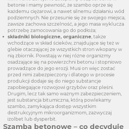
betonie i mamy pewność, że szambo oprze się
każdemu ciężarowi, a nawet silnemu działaniu wód
podziemnych. Nie przesunie się ze swojego miejsca,
zawsze zachowa szczelność, a jego masa wyklucza
potrzebę zamocowania go do podłoża;
składniki biologiczne, organiczne
, także
wchodzące w skład ścieków, znajdujące się też w
glebie otaczającej ze wszystkich stron wkopany w
nią zbiornik. Powstają w niej różne organizmy
osadzające się na powierzchni betonu i stopniowo
prowadzące do jego erozji. Musi on więc zostać
przed nimi zabezpieczony i dlatego w procesie
produkcji dodaje się do niego substancje
zapobiegające rozwojowi grzybów oraz pleśni.
Drugim, lecz tak samo ważnym zabezpieczeniem,
jest substancja bitumiczna, którą powlekamy
szambo, zamykająca dostęp wszystkim
destrukcyjnym mikroorganizmom, zazwyczaj
izolbet lub dysperbit.
Szamba betonowe – co decyduje