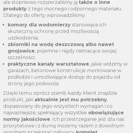
ale stopniowo rozszerzaliśmy ją
także o inne
produkty
z tego mocnego i odpornego materiału.
Dlatego do oferty wprowadziliśmy:
komory dla wodomierzy
stanowiące ich
skuteczną ochronę przed możliwością
uszkodzenia;
zbiorniki na wodę deszczową albo nawet
gnojowice
, pojemne i nigdy nietracące swojej
szczelności;
praktyczne kanały warsztatowe
, jakie widzimy w
garażach, betonowe konstrukcje montowane w
podłodze i umożliwiające dostęp do pojazdu od
strony jego podwozia.
Dzięki temu oprócz szamb każdy klient znajdzie
produkt, jaki
aktualnie jest mu potrzebny
,
dopasowany do jego wszystkich wymagań i co
najważniejsze, spełniający wszystkie
obowiązujące
normy jakościowe
. Ich przestrzeganie jest dla nas
priorytetowe i z dumą możemy razem z dowolnym
wyrobem przekazać nabywcy
komplet