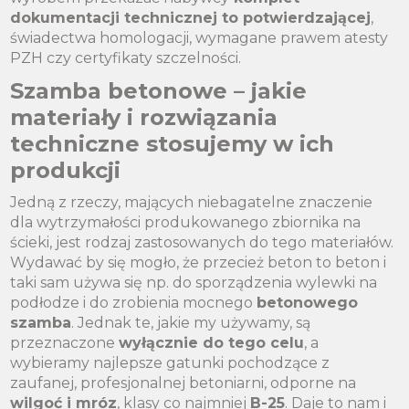
dokumentacji technicznej to potwierdzającej
,
świadectwa homologacji, wymagane prawem atesty
PZH czy certyfikaty szczelności.
Szamba betonowe – jakie
materiały i rozwiązania
techniczne stosujemy w ich
produkcji
Jedną z rzeczy, mających niebagatelne znaczenie
dla wytrzymałości produkowanego zbiornika na
ścieki, jest rodzaj zastosowanych do tego materiałów.
Wydawać by się mogło, że przecież beton to beton i
taki sam używa się np. do sporządzenia wylewki na
podłodze i do zrobienia mocnego
betonowego
szamba
. Jednak te, jakie my używamy, są
przeznaczone
wyłącznie do tego celu
, a
wybieramy najlepsze gatunki pochodzące z
zaufanej, profesjonalnej betoniarni, odporne na
wilgoć i mróz
, klasy co najmniej
B-25
. Daje to nam i