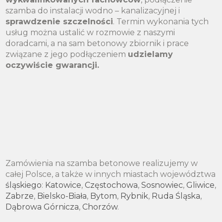
szamba do instalacji wodno – kanalizacyjnej i
sprawdzenie szczelności
. Termin wykonania tych
usług można ustalić w rozmowie z naszymi
doradcami, a na sam betonowy zbiornik i prace
związane z jego podłączeniem
udzielamy
oczywiście gwarancji.
Zamówienia na szamba betonowe realizujemy w
całej Polsce, a także w innych miastach województwa
śląskiego
:
Katowice
,
Częstochowa
,
Sosnowiec
,
Gliwice
,
Zabrze
,
Bielsko-Biała
,
Bytom
,
Rybnik
,
Ruda Śląska
,
Dąbrowa Górnicza
,
Chorzów
.