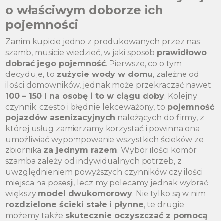
o właściwym doborze ich
pojemności
Zanim kupicie jedno z produkowanych przez nas
szamb, musicie wiedzieć, w jaki sposób
prawidłowo
dobrać jego pojemność
. Pierwsze, co o tym
decyduje, to
zużycie wody w domu
, zależne od
ilości domowników, jednak może przekraczać nawet
100 – 150 l na osobę i to w ciągu doby
. Kolejny
czynnik, często i błędnie lekceważony, to
pojemność
pojazdów asenizacyjnych
należących do firmy, z
której usług zamierzamy korzystać i powinna ona
umożliwiać wypompowanie wszystkich ścieków ze
zbiornika
za jednym razem
. Wybór ilości komór
szamba zależy od indywidualnych potrzeb, z
uwzględnieniem powyższych czynników czy ilości
miejsca na posesji, lecz my polecamy jednak wybrać
większy
model dwukomorowy
. Nie tylko są w nim
rozdzielone ścieki stałe i płynne
, te drugie
możemy także
skutecznie oczyszczać z pomocą