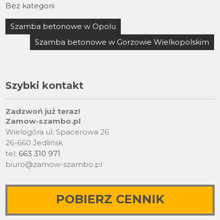
Bez kategorii
Nawigacja
Szamba betonowe w Opolu
wpisu
Szamba betonowe w Gorzowie Wielkopolskim
Szybki kontakt
Zadzwoń już teraz!
Zamow-szambo.pl
Wielogóra ul. Spacerowa 26
26-660 Jedlińsk
tel:
663 310 971
biuro@zamow-szambo.pl
POBIERZ CENNIK