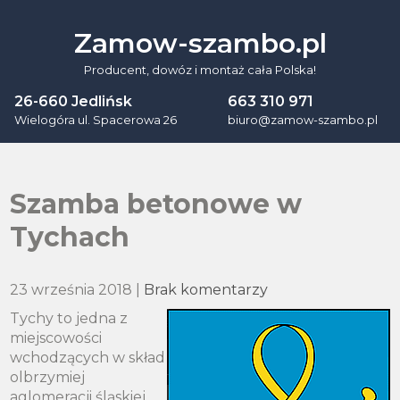
Skip
to
Zamow-szambo.pl
content
Producent, dowóz i montaż cała Polska!
26-660 Jedlińsk
663 310 971
Wielogóra ul. Spacerowa 26
biuro@zamow-szambo.pl
Szamba betonowe w
Tychach
23 września 2018
|
Brak komentarzy
Tychy to jedna z
miejscowości
wchodzących w skład
olbrzymiej
aglomeracji śląskiej,