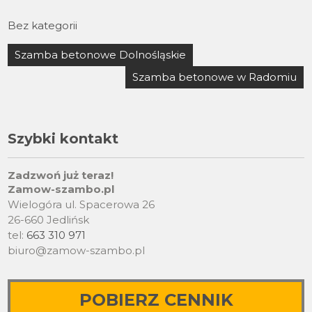
Bez kategorii
Nawigacja
Szamba betonowe Dolnośląskie
wpisu
Szamba betonowe w Radomiu
Szybki kontakt
Zadzwoń już teraz!
Zamow-szambo.pl
Wielogóra ul. Spacerowa 26
26-660 Jedlińsk
tel:
663 310 971
biuro@zamow-szambo.pl
POBIERZ CENNIK