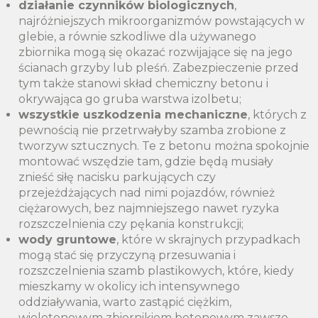
działanie czynników biologicznych
,
najróżniejszych mikroorganizmów powstających w
glebie, a równie szkodliwe dla używanego
zbiornika mogą się okazać rozwijające się na jego
ścianach grzyby lub pleśń. Zabezpieczenie przed
tym także stanowi skład chemiczny betonu i
okrywająca go gruba warstwa izolbetu;
wszystkie uszkodzenia mechaniczne
, których z
pewnością nie przetrwałyby szamba zrobione z
tworzyw sztucznych. Te z betonu można spokojnie
montować wszędzie tam, gdzie będą musiały
znieść siłę nacisku parkujących czy
przejeżdżających nad nimi pojazdów, również
ciężarowych, bez najmniejszego nawet ryzyka
rozszczelnienia czy pękania konstrukcji;
wody gruntowe
, które w skrajnych przypadkach
mogą stać się przyczyną przesuwania i
rozszczelnienia szamb plastikowych, które, kiedy
mieszkamy w okolicy ich intensywnego
oddziaływania, warto zastąpić ciężkim,
wielotonowym zbiornikiem betonowym zawsze