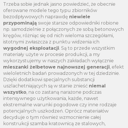
Trzeba sobie jednak jasno powiedzieć, że obecnie
oferowane modele tego typu zbiorników
bezodpływowych naprawdę
niewiele
przypominają
swoje starsze odpowiedniki robione
np. samodzielnie z połączonych ze sobą betonowych
kręgów, różniąc się od nich wieloma szczegółami,
istotnymi zwłaszcza z punktu widzenia ich
wygodnej eksploatacji
. Są to przede wszystkim
materiały użyte w procesie produkcji, a my
wykorzystujemy w naszych zakładach wyłącznie
mieszanki żelbetowe najnowszej generacji
, efekt
wieloletnich badań prowadzonych w tej dziedzinie.
Dzięki dodatkowi specjalnych substancji
uszlachetniających są w stanie znieść
niemal
wszystko
, na co zastaną narażone podczas
intensywnego użytkowania, każde, nawet
ekstremalne warunki pogodowe czy inne rodzaje
potencjalnych uszkodzeń. Oprócz materiałów
decyduje o tym również wzmocnienie całej
konstrukcji szamba kratownicą ze stalowych,