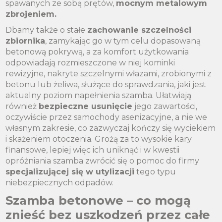
spawanych ze sobą prętów,
mocnym metalowym
zbrojeniem.
Dbamy także o stałe
zachowanie szczelności
zbiornika
, zamykając go w tym celu dopasowaną
betonową pokrywą, a za komfort użytkowania
odpowiadają rozmieszczone w niej kominki
rewizyjne, nakryte szczelnymi włazami, zrobionymi z
betonu lub żeliwa, służące do sprawdzania, jaki jest
aktualny poziom napełnienia szamba. Ułatwiają
również
bezpieczne usunięcie
jego zawartości,
oczywiście przez samochody asenizacyjne, a nie we
własnym zakresie, co zazwyczaj kończy się wyciekiem
i skażeniem otoczenia. Grożą za to wysokie kary
finansowe, lepiej więc ich uniknąć i w kwestii
opróżniania szamba zwrócić się o pomoc do firmy
specjalizującej się w utylizacji
tego typu
niebezpiecznych odpadów.
Szamba betonowe – co mogą
znieść bez uszkodzeń przez całe