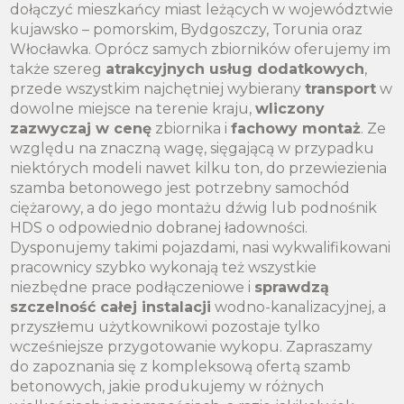
dołączyć mieszkańcy miast leżących w województwie
kujawsko – pomorskim, Bydgoszczy, Torunia oraz
Włocławka. Oprócz samych zbiorników oferujemy im
także szereg
atrakcyjnych usług dodatkowych
,
przede wszystkim najchętniej wybierany
transport
w
dowolne miejsce na terenie kraju,
wliczony
zazwyczaj w cenę
zbiornika i
fachowy montaż
. Ze
względu na znaczną wagę, sięgającą w przypadku
niektórych modeli nawet kilku ton, do przewiezienia
szamba betonowego jest potrzebny samochód
ciężarowy, a do jego montażu dźwig lub podnośnik
HDS o odpowiednio dobranej ładowności.
Dysponujemy takimi pojazdami, nasi wykwalifikowani
pracownicy szybko wykonają też wszystkie
niezbędne prace podłączeniowe i
sprawdzą
szczelność całej instalacji
wodno-kanalizacyjnej, a
przyszłemu użytkownikowi pozostaje tylko
wcześniejsze przygotowanie wykopu. Zapraszamy
do zapoznania się z kompleksową ofertą szamb
betonowych, jakie produkujemy w różnych