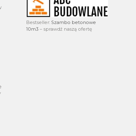
w
Bestseller:
Szambo betonowe
10m3
– sprawdź naszą ofertę
e
y