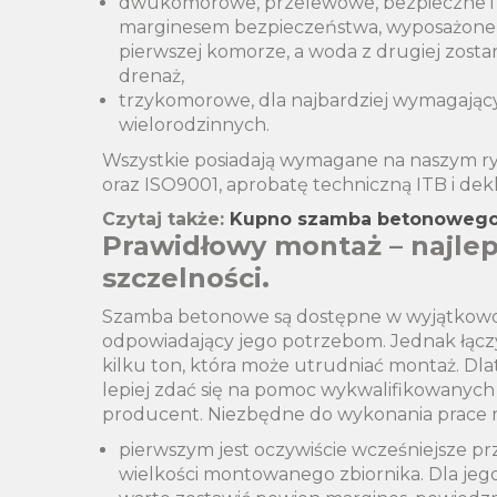
dwukomorowe, przelewowe, bezpieczne 
marginesem bezpieczeństwa, wyposażone w
pierwszej komorze, a woda z drugiej zos
drenaż,
trzykomorowe, dla najbardziej wymagając
wielorodzinnych.
Wszystkie posiadają wymagane na naszym ryn
oraz ISO9001, aprobatę techniczną ITB i dek
Czytaj także:
Kupno szamba betonowego 
Prawidłowy montaż – najle
szczelności.
Szamba betonowe są dostępne w wyjątkowo s
odpowiadający jego potrzebom. Jednak łączy
kilku ton, która może utrudniać montaż. Dla
lepiej zdać się na pomoc wykwalifikowanych
producent. Niezbędne do wykonania prace mo
pierwszym jest oczywiście wcześniejsze 
wielkości montowanego zbiornika. Dla je