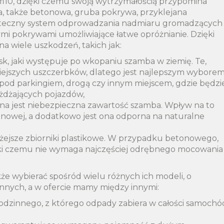
 fi10, dzięki czemu swoją wytrzymałością przypomina
a, także betonowa, gruba pokrywa, przyklejana
teczny system odprowadzania nadmiaru gromadzących
mi pokrywami umożliwiające łatwe opróżnianie. Dzięki
na wiele uszkodzeń, takich jak:
k, jaki występuje po wkopaniu szamba w ziemię. Te,
iejszych uszczerbków, dlatego jest najlepszym wybore
 pod parkingiem, drogą czy innym miejscem, gdzie będzi
eżdżających pojazdów,
na jest niebezpieczna zawartość szamba. Wpływ na to
onowej, a dodatkowo jest ona odporna na naturalne
żejsze zbiorniki plastikowe. W przypadku betonowego,
ięki czemu nie wymaga najczęściej odrębnego mocowania
e wybierać spośród wielu różnych ich modeli, o
nnych, a w ofercie mamy między innymi:
dzinnego, z którego odpady zabiera w całości samochó