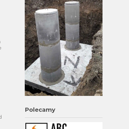
m
e
Polecamy
d