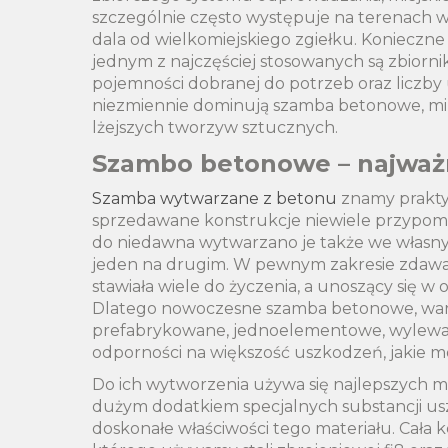
szczególnie często występuje na terenach wi
dala od wielkomiejskiego zgiełku. Konieczne
jednym z najczęściej stosowanych są zbiorni
pojemności dobranej do potrzeb oraz liczby u
niezmiennie dominują szamba betonowe, m
lżejszych tworzyw sztucznych.
Szambo betonowe – najważni
Szamba wytwarzane z betonu
znamy prakty
sprzedawane konstrukcje niewiele przypomina
do niedawna wytwarzano je także we własny
jeden na drugim. W pewnym zakresie zdawało
stawiała wiele do życzenia, a unoszący się w
Dlatego nowoczesne szamba betonowe, war
prefabrykowane, jednoelementowe, wylewane
odporności na większość uszkodzeń, jakie mo
Do ich wytworzenia używa się najlepszych m
dużym dodatkiem specjalnych substancji usz
doskonałe właściwości tego materiału. Cała 