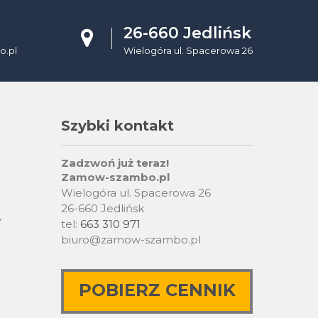
26-660 Jedlińsk
.pl
Wielogóra ul. Spacerowa 26
Szybki kontakt
Zadzwoń już teraz!
Zamow-szambo.pl
Wielogóra ul. Spacerowa 26
26-660 Jedlińsk
y
tel:
663 310 971
biuro@zamow-szambo.pl
POBIERZ CENNIK