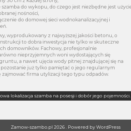
y 30 cm z każdej strony,
ie szamba do wykopu, do czego jest niezbędne jest użyci
branej nośności,
dłączenie do domowej sieci wodnokanalizacyjnej i
eń.
y, wyprodukowany z najwyższej jakości betonu, o
nstrukcji to dobra inwestycja nie tylko w skuteczne
kich domowników. Fachowy, profesjonalnie
równo nieprzyjemnych woni wydostających się
 gruntu, a nawet ujęcia wody pitnej znajdującej się na
pozostanie już tylko pamiętać o jego regularnym
ę zajmować firma utylizacji tego typu odpadów.
owa lokalizacja szamba na posesji i dobór jego pojemności.
Zamow-szambo.pl 2026 . Powered by WordPress