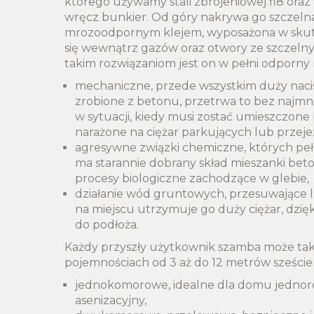
którego używamy stali zbrojeniowej fi8 oraz
wręcz bunkier. Od góry nakrywa go szczeln
mrozoodpornym klejem, wyposażona w sku
się wewnątrz gazów oraz otwory ze szczelny
takim rozwiązaniom jest on w pełni odporny 
mechaniczne, przede wszystkim duży nacis
zrobione z betonu, przetrwa to bez najmn
w sytuacji, kiedy musi zostać umieszczone
narażone na ciężar parkujących lub przej
agresywne związki chemiczne, których peł
ma starannie dobrany skład mieszanki bet
procesy biologiczne zachodzące w glebie,
działanie wód gruntowych, przesuwające l
na miejscu utrzymuje go duży ciężar, dz
do podłoża.
Każdy przyszły użytkownik szamba może takż
pojemnościach od 3 aż do 12 metrów szeście
jednokomorowe, idealne dla domu jednoro
asenizacyjny,