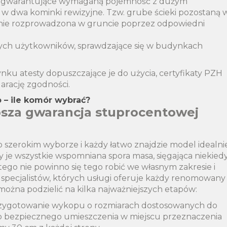
i gwarantujące wymaganą pojemność z dużym
 dwa kominki rewizyjne. Tzw. grube ścieki pozostaną 
tanie rozprowadzona w gruncie poprzez odpowiedni
ych użytkowników, sprawdzające się w budynkach
ku atesty dopuszczające je do użycia, certyfikaty PZH
larację zgodności.
– ile komór wybrać?
psza gwarancja stuprocentowej
zerokim wyborze i każdy łatwo znajdzie model idealni
 je wszystkie wspomniana spora masa, sięgająca niekied
tego nie powinno się tego robić we własnym zakresie i
 specjalistów, których usługi oferuje każdy renomowany
żna podzielić na kilka najważniejszych etapów:
przygotowanie wykopu o rozmiarach dostosowanych do
go bezpiecznego umieszczenia w miejscu przeznaczenia