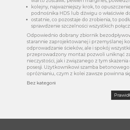
warto zostawić pewien margines, powiedzm
kolejny, najważniejszy krok, to opuszczen
podnośnika HDS lub dźwigu o właściwie do
ostatnie, co pozostaje do zrobienia, to po
sprawdzenie szczelności wszystkich połącz
Odpowiednio dobrany zbiornik bezodpływow
starannie zaprojektowanej i przemyślanej ko
odprowadzanie ścieków, ale i spokój wszyst
przeprowadzony montaż pozwoli uniknąć za
nieczystości, jak i związanego z tym skażenia
posesji. Użytkownikowi szamba betonowego 
opróżnianiu, czym z kolei zawsze powinna si
Bez kategorii
Nawigacja
Prawidł
wpisu