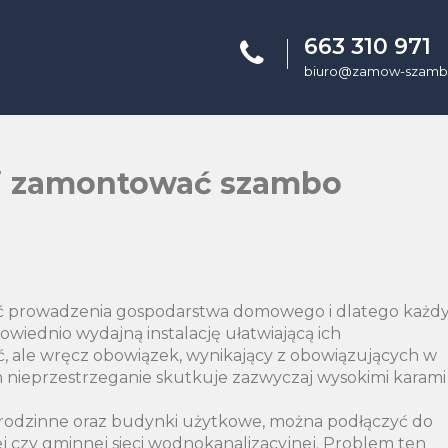
663 310 971
biuro@zamow-szambo
 i zamontować szambo
część prowadzenia gospodarstwa domowego i dlatego każd
owiednio wydajną instalację ułatwiającą ich
ć, ale wręcz obowiązek, wynikający z obowiązujących w
h nieprzestrzeganie skutkuje zazwyczaj wysokimi karami
lorodzinne oraz budynki użytkowe, można podłączyć do
j czy gminnej sieci wodnokanalizacyjnej. Problem ten