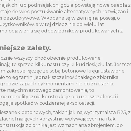
ejskich lub podmiejskich, gdzie powstają nowe osiedla z
 staje się więc poszukiwanie alternatywnych rozwiązań i
ki bezodpływowe. Wkopane są w ziemię na posesji, o
żytkowników, a w tej dziedzinie od wielu lat
imo pojawienia się odpowiedników produkowanych z
ejsze zalety.
cznie wszyscy, choć obecnie produkowane i
ją te sprzed kilkunastu czy kilkudziesięciu lat. Jeszcz
m zakresie, łącząc ze sobą betonowe kręgi ustawione
 to egzamin, jednak szczelność takiego zbiornika
 ogrodzie zapach był momentami nie do zniesienia.
te natychmiastowego zamontowania, to
 monolitycznie konstrukcje o dużej szczelności i
gą je spotkać w codziennej eksploatacji.
ieszanek betonowych, takich jak najwytrzymalsza B25, z
lachetniających korzystnie wpływających na i tak
konstrukcja zbiornika jest wzmacniana zbrojeniem, do