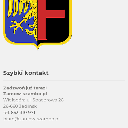
Szybki kontakt
Zadzwoń już teraz!
Zamow-szambo.pl
Wielogóra ul. Spacerowa 26
26-660 Jedlińsk
tel:
663 310 971
biuro@zamow-szambo.pl