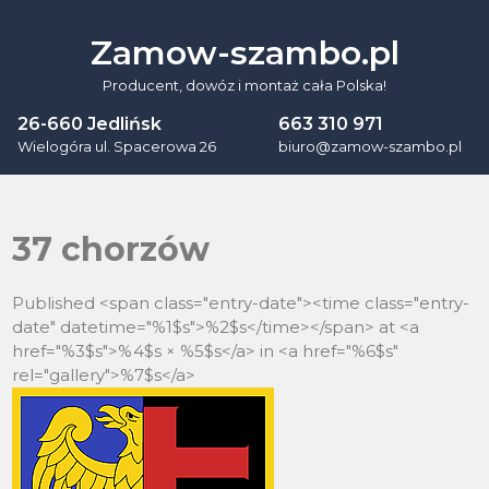
Skip
to
Zamow-szambo.pl
content
Producent, dowóz i montaż cała Polska!
26-660 Jedlińsk
663 310 971
Wielogóra ul. Spacerowa 26
biuro@zamow-szambo.pl
37 chorzów
Published <span class="entry-date"><time class="entry-
date" datetime="%1$s">%2$s</time></span> at <a
href="%3$s">%4$s × %5$s</a> in <a href="%6$s"
rel="gallery">%7$s</a>