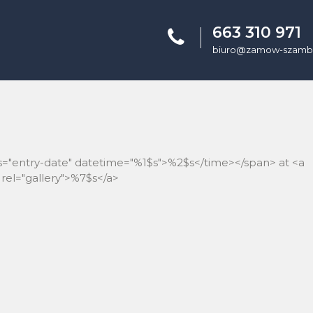
663 310 971
biuro@zamow-szambo
ss="entry-date" datetime="%1$s">%2$s</time></span> at <a
rel="gallery">%7$s</a>