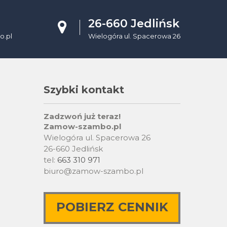
26-660 Jedlińsk
.pl
Wielogóra ul. Spacerowa 26
Szybki kontakt
Zadzwoń już teraz!
Zamow-szambo.pl
Wielogóra ul. Spacerowa 26
26-660 Jedlińsk
tel:
663 310 971
biuro@zamow-szambo.pl
POBIERZ CENNIK