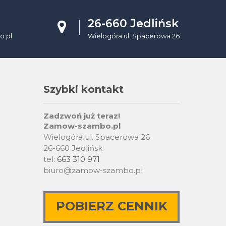
26-660 Jedlińsk
.pl
Wielogóra ul. Spacerowa 26
Szybki kontakt
Zadzwoń już teraz!
Zamow-szambo.pl
Wielogóra ul. Spacerowa 26
26-660 Jedlińsk
tel:
663 310 971
biuro@zamow-szambo.pl
POBIERZ CENNIK