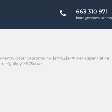
663 310 971
biuro@zamow-szambo
ss="entry-date" datetime="%1$s">%2$s</time></span> at <a
rel="gallery">%7$s</a>