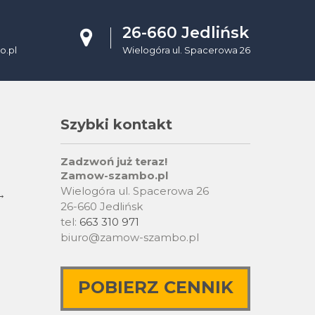
26-660 Jedlińsk
.pl
Wielogóra ul. Spacerowa 26
Szybki kontakt
Zadzwoń już teraz!
Zamow-szambo.pl
Wielogóra ul. Spacerowa 26
→
26-660 Jedlińsk
tel:
663 310 971
biuro@zamow-szambo.pl
POBIERZ CENNIK