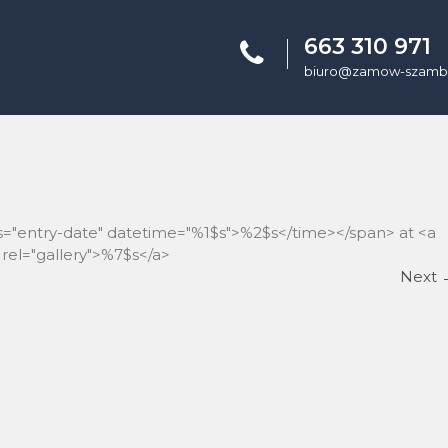
663 310 971
biuro@zamow-szambo
ss="entry-date" datetime="%1$s">%2$s</time></span> at <a
rel="gallery">%7$s</a>
Next