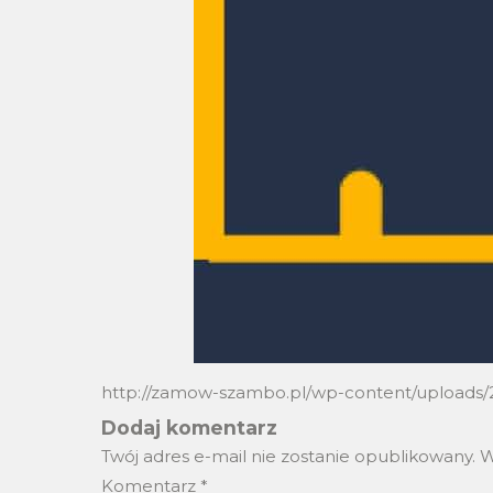
http://zamow-szambo.pl/wp-content/uploads/
Dodaj komentarz
Twój adres e-mail nie zostanie opublikowany.
W
Komentarz
*