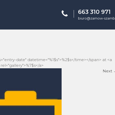
663 310 971
biuro@zamow-szambo
ss="entry-date" datetime="%1$s">%2$s</time></span> at <a
rel="gallery">%7$s</a>
Next