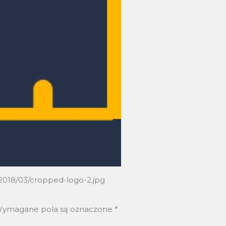
2018/03/cropped-logo-2.jpg
ymagane pola są oznaczone
*