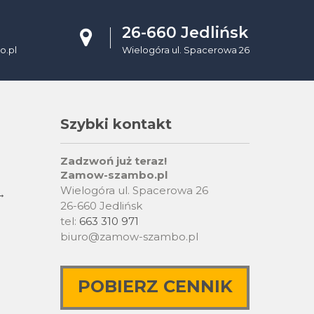
26-660 Jedlińsk
.pl
Wielogóra ul. Spacerowa 26
Szybki kontakt
Zadzwoń już teraz!
Zamow-szambo.pl
Wielogóra ul. Spacerowa 26
→
26-660 Jedlińsk
tel:
663 310 971
biuro@zamow-szambo.pl
POBIERZ CENNIK